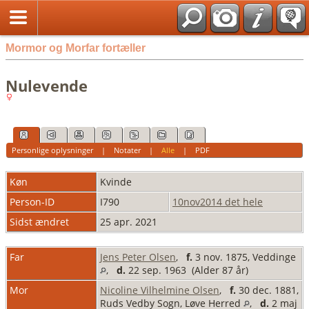
English
Mormor og Morfar fortæller
Nulevende
Personlige oplysninger
|
Notater
|
Alle
|
PDF
Køn
Kvinde
Person-ID
I790
10nov2014 det hele
Sidst ændret
25 apr. 2021
Far
Jens Peter Olsen
,
f.
3 nov. 1875, Veddinge
,
d.
22 sep. 1963 (Alder 87 år)
Mor
Nicoline Vilhelmine Olsen
,
f.
30 dec. 1881,
Ruds Vedby Sogn, Løve Herred
,
d.
2 maj