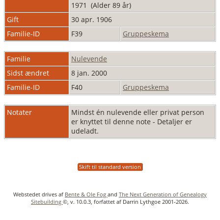
1971 (Alder 89 år)
Gift
30 apr. 1906
Familie-ID
F39
Gruppeskema
Familie
Nulevende
Sidst ændret
8 jan. 2000
Familie-ID
F40
Gruppeskema
Notater
Mindst én nulevende eller privat person
er knyttet til denne note - Detaljer er
udeladt.
Skift til standard version
Webstedet drives af
Bente & Ole Fog
and
The Next Generation of Genealogy
Sitebuilding
©, v. 10.0.3, forfattet af Darrin Lythgoe 2001-2026.